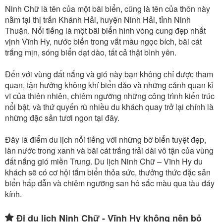
Ninh Chữ là tên của một bãi biển, cũng là tên của thôn này
nằm tại thị trấn Khánh Hải, huyện Ninh Hải, tỉnh Ninh
Thuận. Nổi tiếng là một bãi biển hình vòng cung đẹp nhất
vịnh Vĩnh Hy, nước biển trong vắt màu ngọc bích, bãi cát
trắng mịn, sóng biển dạt dào, tất cả thật bình yên.
Đến với vùng đất nắng và gió này bạn không chỉ được tham
quan, tận hưởng không khí biển đảo và những cảnh quan kì
vĩ của thiên nhiên, chiêm ngưỡng những công trình kiến trúc
nổi bật, và thứ quyến rũ nhiều du khách quay trở lại chính là
những đặc sản tươi ngon tại đây.
Đây là điểm du lịch nổi tiếng với những bờ biển tuyệt đẹp,
làn nước trong xanh và bãi cát trắng trải dài vô tận của vùng
đất nắng gió miền Trung. Du lịch Ninh Chữ – Vĩnh Hy du
khách sẽ có cơ hội tắm biển thỏa sức, thưởng thức đặc sản
biển hấp dẫn và chiêm ngưỡng san hô sắc màu qua tàu đáy
kính.
Đi du lịch Ninh Chữ - Vĩnh Hy không nên bỏ