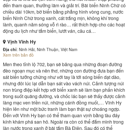
đến tham quan, thưởng lãm và giải trí. Bãi biển Ninh Chữ có
chiều dài 10km, bờ biển bằng phẳng hình vòng cung, nước
biển Ninh Chữ trong xanh, cát trắng mịn, không khí trong
lành, quanh năm sóng vỗ rì rào… rất thích hợp cho các hoạt
động du lịch như tắm biển, lướt ván, câu cá…
Vịnh Vĩnh Hy
Địa chỉ
: Ninh Hải, Ninh Thuận, Việt Nam
Xem trên bản đồ
Men theo tỉnh lộ 702, bạn sẽ băng qua những đoạn đường
đèo ngoạn mục và nên thơ, những con đường đưa bạn đến
sát biển tưởng chừng như với tay là tới sóng biển dạt dào,
nhưng đôi lúc lại dẫn bạn sát vào vách núi. Cảnh tượng núi
non trùng điệp kết hợp với biển xanh sẽ làm bạn phấn khích
trong suốt quãng đường, và chốc lác bạn sẽ thấy được cảnh
làng mạc ven triền núi, những cánh đồng muối,… Vĩnh Hy
hiện lên như một bức tranh làm bạn thật sự choáng ngợp.
Đến với Vĩnh Hy bạn có thể tham quan vịnh bằng tàu đáy
kính khám phá san hô. Ngoài ra còn có thể đắm mình trong
làn nước trong xanh ở bãi tắm Bà Điện. Sau đó có thể