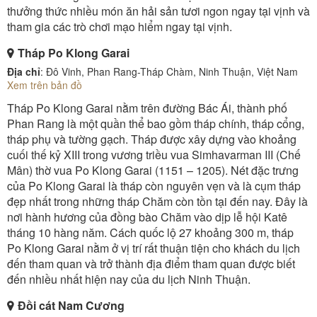
thưởng thức nhiều món ăn hải sản tươi ngon ngay tại vịnh và
tham gia các trò chơi mạo hiểm ngay tại vịnh.
Tháp Po Klong Garai
Địa chỉ
: Đô Vinh, Phan Rang-Tháp Chàm, Ninh Thuận, Việt Nam
Xem trên bản đồ
Tháp Po Klong Garai nằm trên đường Bác Ái, thành phố
Phan Rang là một quần thể bao gồm tháp chính, tháp cổng,
tháp phụ và tường gạch. Tháp được xây dựng vào khoảng
cuối thế kỷ XIII trong vương triều vua Simhavarman III (Chế
Mân) thờ vua Po Klong Garai (1151 – 1205). Nét đặc trưng
của Po Klong Garai là tháp còn nguyên vẹn và là cụm tháp
đẹp nhất trong những tháp Chăm còn tồn tại đến nay. Đây là
nơi hành hương của đồng bào Chăm vào dịp lễ hội Katê
tháng 10 hàng năm. Cách quốc lộ 27 khoảng 300 m, tháp
Po Klong Garai nằm ở vị trí rất thuận tiện cho khách du lịch
đến tham quan và trở thành địa điểm tham quan được biết
đến nhiều nhất hiện nay của du lịch Ninh Thuận.
Đồi cát Nam Cương