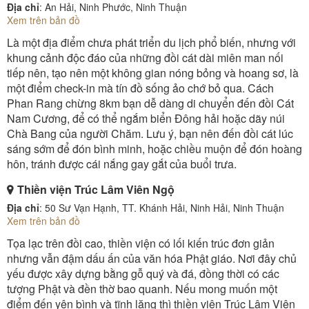
Địa chỉ
: An Hải, Ninh Phước, Ninh Thuận
Xem trên bản đồ
Là một địa điểm chưa phát triển du lịch phổ biến, nhưng với
khung cảnh độc đáo của những đồi cát dài miên man nối
tiếp nên, tạo nên một không gian nóng bỏng và hoang sơ, là
một điểm check-in mà tín đồ sống ảo chớ bỏ qua. Cách
Phan Rang chừng 8km bạn dễ dàng di chuyển đến đồi Cát
Nam Cương, để có thể ngắm biển Đông hải hoặc dãy núi
Chà Bang của người Chăm. Lưu ý, bạn nên đến đồi cát lúc
sáng sớm để đón bình minh, hoặc chiều muộn để đón hoàng
hôn, tránh được cái nắng gay gắt của buổi trưa.
Thiền viện Trúc Lâm Viên Ngộ
Địa chỉ
: 50 Sư Vạn Hạnh, TT. Khánh Hải, Ninh Hải, Ninh Thuận
Xem trên bản đồ
Tọa lạc trên đồi cao, thiền viện có lối kiến trúc đơn giản
nhưng vẫn đậm dấu ấn của văn hóa Phật giáo. Nơi đây chủ
yếu được xây dựng bằng gỗ quý và đá, đồng thời có các
tượng Phật và đền thờ bao quanh. Nếu mong muốn một
điểm đến yên bình và tĩnh lặng thì thiền viện Trúc Lâm Viên