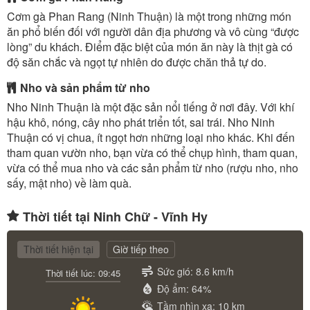
Cơm gà Phan Rang (Ninh Thuận) là một trong những món
ăn phổ biến đối với người dân địa phương và vô cùng “được
lòng” du khách. Điểm đặc biệt của món ăn này là thịt gà có
độ săn chắc và ngọt tự nhiên do được chăn thả tự do.
Nho và sản phẩm từ nho
Nho Ninh Thuận là một đặc sản nổi tiếng ở nơi đây. Với khí
hậu khô, nóng, cây nho phát triển tốt, sai trái. Nho Ninh
Thuận có vị chua, ít ngọt hơn những loại nho khác. Khi đến
tham quan vườn nho, bạn vừa có thể chụp hình, tham quan,
vừa có thể mua nho và các sản phẩm từ nho (rượu nho, nho
sấy, mật nho) về làm quà.
Thời tiết tại Ninh Chữ - Vĩnh Hy
Thời tiết hiện tại
Giờ tiếp theo
Sức gió: 8.6 km/h
Thời tiết lúc: 09:45
Độ ẩm: 64%
Tầm nhìn xa: 10 km