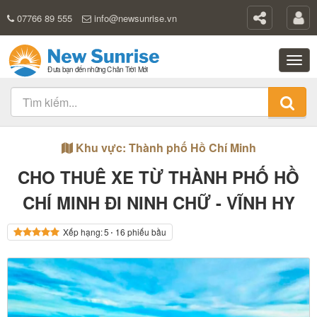
07766 89 555
info@newsunrise.vn
Khu vực: Thành phố Hồ Chí Minh
CHO THUÊ XE TỪ THÀNH PHỐ HỒ
CHÍ MINH ĐI NINH CHỮ - VĨNH HY
Xếp hạng:
5
⋅ 16 phiếu bầu