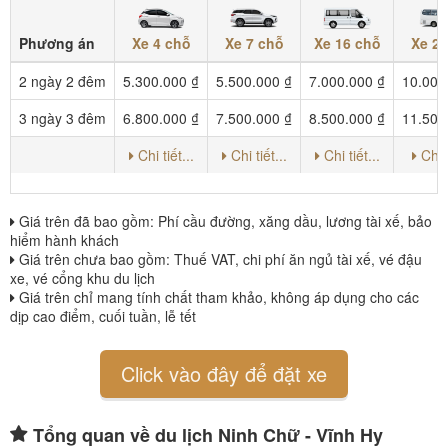
Xe 4 chỗ
Xe 7 chỗ
Xe 16 chỗ
Xe 29
Phương án
2 ngày 2 đêm
5.300.000 ₫
5.500.000 ₫
7.000.000 ₫
10.000
3 ngày 3 đêm
6.800.000 ₫
7.500.000 ₫
8.500.000 ₫
11.500
Chi tiết...
Chi tiết...
Chi tiết...
Chi t
Giá trên đã bao gồm: Phí cầu đường, xăng dầu, lương tài xế, bảo
hiểm hành khách
Giá trên chưa bao gồm: Thuế VAT, chi phí ăn ngủ tài xế, vé đậu
xe, vé cổng khu du lịch
Giá trên chỉ mang tính chất tham khảo, không áp dụng cho các
dịp cao điểm, cuối tuần, lễ tết
Click vào đây để đặt xe
Tổng quan về du lịch Ninh Chữ - Vĩnh Hy