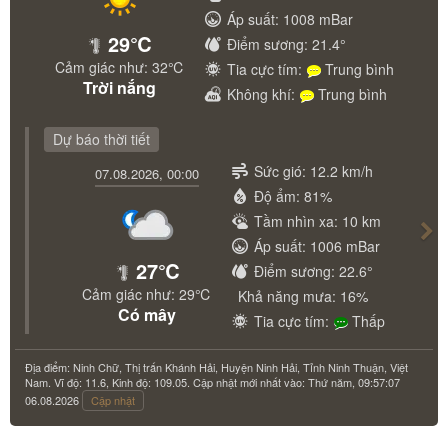
Áp suất: 1008 mBar
29℃
Điểm sương: 21.4°
Cảm giác như: 32℃
Tia cực tím:
Trung bình
Trời nắng
Không khí:
Trung bình
Dự báo thời tiết
Nex
Sức gió: 12.2 km/h
07.08.2026, 00:00
Độ ẩm: 81%
Tầm nhìn xa: 10 km
Áp suất: 1006 mBar
27℃
Điểm sương: 22.6°
Cảm giác như: 29℃
Khả năng mưa: 16%
Có mây
Tia cực tím:
Thấp
Địa điểm: Ninh Chữ, Thị trấn Khánh Hải, Huyện Ninh Hải, Tỉnh Ninh Thuận, Việt
Nam. Vĩ độ: 11.6, Kinh độ: 109.05. Cập nhật mới nhất vào: Thứ năm, 09:57:07
06.08.2026
Cập nhật