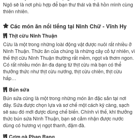
Ngô sẽ là nơi phù hợp để bạn thư thái và thả hồn mình cùng
thiên nhiên.
Các món ăn nổi tiếng tại Ninh Chữ - Vĩnh Hy
Thịt cừu Ninh Thuận
Cừu là một trong những loài động vật được nuôi rất nhiều ở
Ninh Thuận. Thức ăn của chúng là những cây cỏ tự nhiên, vì
thế thịt cừu Ninh Thuận thường rất mềm, ngọt và thơm ngon.
Có rất nhiều món ăn đa dạng từ thịt cừu mà bạn có thể
thưởng thức như thịt cừu nướng, thịt cừu chiên, thịt cừu
hấp…
Bún sứa
Bún sứa cũng là một trong những món ăn đặc sản tại nơi
đây. Sứa được chọn lựa và sơ chế một cách kỹ càng, sạch
sẽ sau đó mới được dùng chế biến. Chính vì thế, khi thưởng
thức bún sứa Ninh Thuận, bạn sẽ cảm nhận được nước
dùng có hương vị ngọt thanh, đậm đà.
Cơm gà Phan Rang