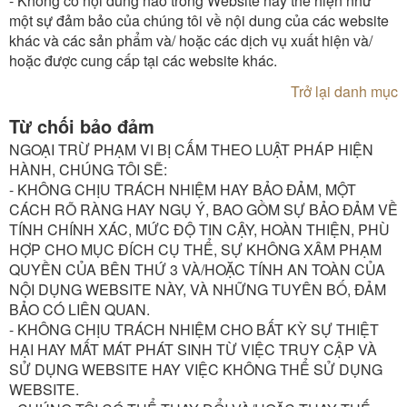
- Không có nội dung nào trong Website này thể hiện như
một sự đảm bảo của chúng tôi về nội dung của các website
khác và các sản phẩm và/ hoặc các dịch vụ xuất hiện và/
hoặc được cung cấp tại các website khác.
Trở lại danh mục
Từ chối bảo đảm
NGOẠI TRỪ PHẠM VI BỊ CẤM THEO LUẬT PHÁP HIỆN
HÀNH, CHÚNG TÔI SẼ:
- KHÔNG CHỊU TRÁCH NHIỆM HAY BẢO ĐẢM, MỘT
CÁCH RÕ RÀNG HAY NGỤ Ý, BAO GỒM SỰ BẢO ĐẢM VỀ
TÍNH CHÍNH XÁC, MỨC ĐỘ TIN CẬY, HOÀN THIỆN, PHÙ
HỢP CHO MỤC ĐÍCH CỤ THỂ, SỰ KHÔNG XÂM PHẠM
QUYỀN CỦA BÊN THỨ 3 VÀ/HOẶC TÍNH AN TOÀN CỦA
NỘI DỤNG WEBSITE NÀY, VÀ NHỮNG TUYÊN BỐ, ĐẢM
BẢO CÓ LIÊN QUAN.
- KHÔNG CHỊU TRÁCH NHIỆM CHO BẤT KỲ SỰ THIỆT
HẠI HAY MẤT MÁT PHÁT SINH TỪ VIỆC TRUY CẬP VÀ
SỬ DỤNG WEBSITE HAY VIỆC KHÔNG THỂ SỬ DỤNG
WEBSITE.