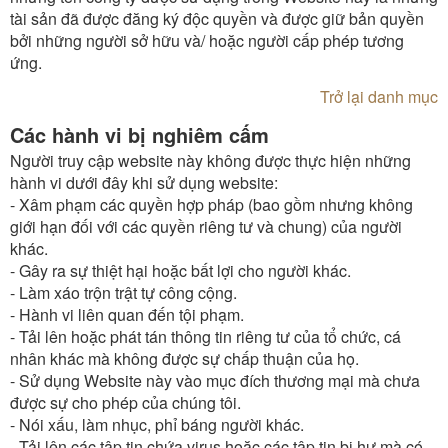
tài sản đã được đăng ký độc quyền và được giữ bản quyền
bởi những người sở hữu và/ hoặc người cấp phép tương
ứng.
Trở lại danh mục
Các hành vi bị nghiêm cấm
Người truy cập website này không được thực hiện những
hành vi dưới đây khi sử dụng website:
- Xâm phạm các quyền hợp pháp (bao gồm nhưng không
giới hạn đối với các quyền riêng tư và chung) của người
khác.
- Gây ra sự thiệt hại hoặc bất lợi cho người khác.
- Làm xáo trộn trật tự công cộng.
- Hành vi liên quan đến tội phạm.
- Tải lên hoặc phát tán thông tin riêng tư của tổ chức, cá
nhân khác mà không được sự chấp thuận của họ.
- Sử dụng Website này vào mục đích thương mại mà chưa
được sự cho phép của chúng tôi.
- Nói xấu, làm nhục, phỉ báng người khác.
- Tải lên các tập tin chứa virus hoặc các tập tin bị hư mà có