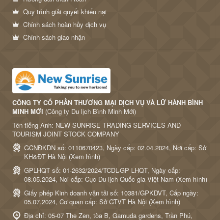
Quy trình giải quyết khiếu nại
Chính sách hoàn hủy dịch vụ
Chính sách giao nhận
CÔNG TY CỔ PHẦN THƯƠNG MẠI DỊCH VỤ VÀ LỮ HÀNH BÌNH
MINH MỚI
(Công ty Du lịch Bình Minh Mới)
Tên tiếng Anh: NEW SUNRISE TRADING SERVICES AND
TOURISM JOINT STOCK COMPANY
GCNĐKDN số: 0110670423, Ngày cấp: 02.04.2024, Nơi cấp: Sở
KH&ĐT Hà Nội (
Xem hình
)
GPLHQT số: 01-2632/2024/TCDL-GP LHQT, Ngày cấp:
08.05.2024, Nơi cấp: Cục Du lịch Quốc gia Việt Nam (
Xem hình
)
Giấy phép Kinh doanh vận tải số: 10381/GPKDVT, Cấp ngày:
05.07.2024, Cơ quan cấp: Sở GTVT Hà Nội (
Xem hình
)
Địa chỉ: 05-07 The Zen, tòa B, Gamuda gardens, Trần Phú,