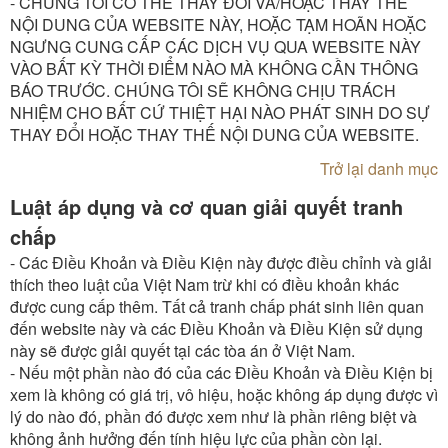
- CHÚNG TÔI CÓ THỂ THAY ĐỔI VÀ/HOẶC THAY THẾ
NỘI DUNG CỦA WEBSITE NÀY, HOẶC TẠM HOÃN HOẶC
NGƯNG CUNG CẤP CÁC DỊCH VỤ QUA WEBSITE NÀY
VÀO BẤT KỲ THỜI ĐIỂM NÀO MÀ KHÔNG CẦN THÔNG
BÁO TRƯỚC. CHÚNG TÔI SẼ KHÔNG CHỊU TRÁCH
NHIỆM CHO BẤT CỨ THIỆT HẠI NÀO PHÁT SINH DO SỰ
THAY ĐỔI HOẶC THAY THẾ NỘI DUNG CỦA WEBSITE.
Trở lại danh mục
Luật áp dụng và cơ quan giải quyết tranh
chấp
- Các Điều Khoản và Điều Kiện này được điều chỉnh và giải
thích theo luật của Việt Nam trừ khi có điều khoản khác
được cung cấp thêm. Tất cả tranh chấp phát sinh liên quan
đến website này và các Điều Khoản và Điều Kiện sử dụng
này sẽ được giải quyết tại các tòa án ở Việt Nam.
- Nếu một phần nào đó của các Điều Khoản và Điều Kiện bị
xem là không có giá trị, vô hiệu, hoặc không áp dụng được vì
lý do nào đó, phần đó được xem như là phần riêng biệt và
không ảnh hưởng đến tính hiệu lực của phần còn lại.