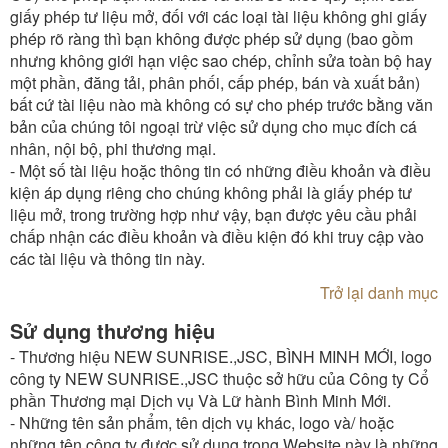
giấy phép tư liệu mở, đối với các loại tài liệu không ghi giấy
phép rõ ràng thì bạn không được phép sử dụng (bao gồm
nhưng không giới hạn việc sao chép, chỉnh sửa toàn bộ hay
một phần, đăng tải, phân phối, cấp phép, bán và xuất bản)
bất cứ tài liệu nào mà không có sự cho phép trước bằng văn
bản của chúng tôi ngoại trừ việc sử dụng cho mục đích cá
nhân, nội bộ, phi thương mại.
- Một số tài liệu hoặc thông tin có những điều khoản và điều
kiện áp dụng riêng cho chúng không phải là giấy phép tư
liệu mở, trong trường hợp như vậy, bạn được yêu cầu phải
chấp nhận các điều khoản và điều kiện đó khi truy cập vào
các tài liệu và thông tin này.
Trở lại danh mục
Sử dụng thương hiệu
- Thương hiệu NEW SUNRISE.,JSC, BÌNH MINH MỚI, logo
công ty NEW SUNRISE.,JSC thuộc sở hữu của Công ty Cổ
phần Thương mại Dịch vụ Và Lữ hành Bình Minh Mới.
- Những tên sản phẩm, tên dịch vụ khác, logo và/ hoặc
những tên công ty được sử dụng trong Website này là những