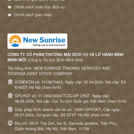
Chính sách hoàn hủy dịch vụ
Chính sách giao nhận
CÔNG TY CỔ PHẦN THƯƠNG MẠI DỊCH VỤ VÀ LỮ HÀNH BÌNH
MINH MỚI
(Công ty Du lịch Bình Minh Mới)
Tên tiếng Anh: NEW SUNRISE TRADING SERVICES AND
TOURISM JOINT STOCK COMPANY
GCNĐKDN số: 0110670423, Ngày cấp: 02.04.2024, Nơi cấp: Sở
KH&ĐT Hà Nội (
Xem hình
)
GPLHQT số: 01-2632/2024/TCDL-GP LHQT, Ngày cấp:
08.05.2024, Nơi cấp: Cục Du lịch Quốc gia Việt Nam (
Xem hình
)
Giấy phép Kinh doanh vận tải số: 10381/GPKDVT, Cấp ngày:
05.07.2024, Cơ quan cấp: Sở GTVT Hà Nội (
Xem hình
)
Địa chỉ: 05-07 The Zen, tòa B, Gamuda gardens, Trần Phú,
Quận Hoàng Mai, Hà Nội, Việt Nam, 11708