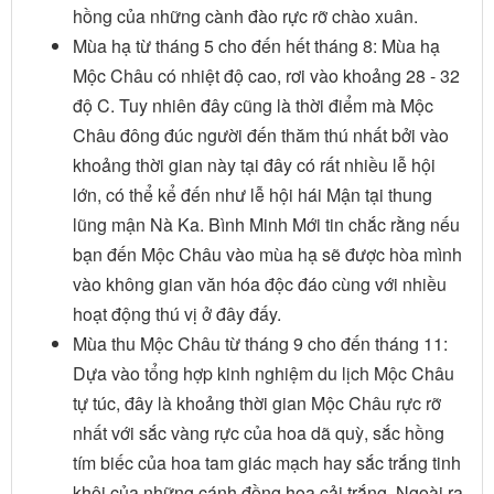
hồng của những cành đào rực rỡ chào xuân.
Mùa hạ từ tháng 5 cho đến hết tháng 8: Mùa hạ
Mộc Châu có nhiệt độ cao, rơi vào khoảng 28 - 32
độ C. Tuy nhiên đây cũng là thời điểm mà Mộc
Châu đông đúc người đến thăm thú nhất bởi vào
khoảng thời gian này tại đây có rất nhiều lễ hội
lớn, có thể kể đến như lễ hội hái Mận tại thung
lũng mận Nà Ka. Bình Minh Mới tin chắc rằng nếu
bạn đến Mộc Châu vào mùa hạ sẽ được hòa mình
vào không gian văn hóa độc đáo cùng với nhiều
hoạt động thú vị ở đây đấy.
Mùa thu Mộc Châu từ tháng 9 cho đến tháng 11:
Dựa vào tổng hợp kinh nghiệm du lịch Mộc Châu
tự túc, đây là khoảng thời gian Mộc Châu rực rỡ
nhất với sắc vàng rực của hoa dã quỳ, sắc hồng
tím biếc của hoa tam giác mạch hay sắc trắng tinh
khôi của những cánh đồng hoa cải trắng. Ngoài ra