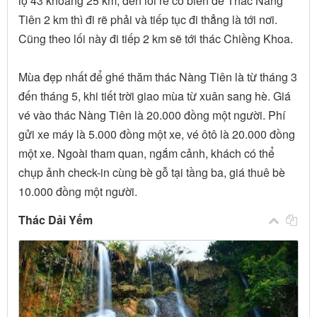
lộ 43 khoảng 25 km, đến lối rẽ có biển đề Thác Nàng
Tiên 2 km thì đi rẽ phải và tiếp tục đi thẳng là tới nơi.
Cũng theo lối này đi tiếp 2 km sẽ tới thác Chiềng Khoa.
Mùa đẹp nhất để ghé thăm thác Nàng Tiên là từ tháng 3
đến tháng 5, khi tiết trời giao mùa từ xuân sang hè. Giá
vé vào thác Nàng Tiên là 20.000 đồng một người. Phí
gửi xe máy là 5.000 đồng một xe, vé ôtô là 20.000 đồng
một xe. Ngoài tham quan, ngắm cảnh, khách có thể
chụp ảnh check-in cùng bè gỗ tại tầng ba, giá thuê bè
10.000 đồng một người.
Thác Dải Yếm