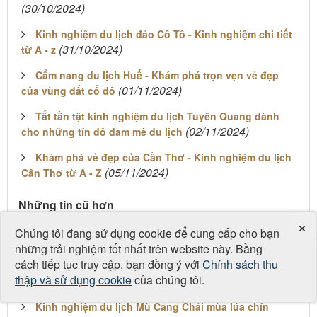
(30/10/2024)
Kinh nghiệm du lịch đảo Cô Tô - Kinh nghiệm chi tiết
(31/10/2024)
từ A - z
Cẩm nang du lịch Huế - Khám phá trọn vẹn vẻ đẹp
(01/11/2024)
của vùng đất cố đô
Tất tần tật kinh nghiệm du lịch Tuyên Quang dành
(02/11/2024)
cho những tín đồ đam mê du lịch
Khám phá vẻ đẹp của Cần Thơ - Kinh nghiệm du lịch
(05/11/2024)
Cần Thơ từ A - Z
Những tin cũ hơn
×
Kinh nghiệm du lịch Nha Trang dành cho những tín
Chúng tôi đang sử dụng cookie để cung cấp cho bạn
(27/09/2024)
đồ du lịch
những trải nghiệm tốt nhất trên website này. Bằng
cách tiếp tục truy cập, bạn đồng ý với
Chính sách thu
Top những bãi biển đẹp nhất tại Ninh Thuận
thập và sử dụng cookie
của chúng tôi.
(24/08/2024)
Kinh nghiệm du lịch Mù Cang Chải mùa lúa chín