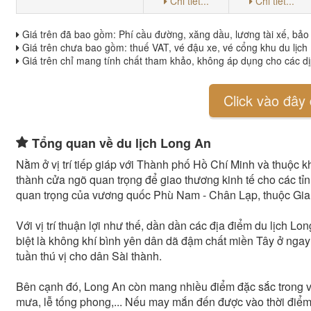
Chi tiết...
Chi tiết...
Giá trên đã bao gồm: Phí cầu đường, xăng dầu, lương tài xế, bả
Giá trên chưa bao gồm: thuế VAT, vé đậu xe, vé cổng khu du lịch
Giá trên chỉ mang tính chất tham khảo, không áp dụng cho các dịp
Click vào đây 
Tổng quan về du lịch Long An
Nằm ở vị trí tiếp giáp với Thành phố Hồ Chí Minh và thuộc
thành cửa ngõ quan trọng để giao thương kinh tế cho các tỉn
quan trọng của vương quốc Phù Nam - Chân Lạp, thuộc Gia
Với vị trí thuận lợi như thế, dần dần các địa điểm du lịch 
biệt là không khí bình yên dân dã đậm chất miền Tây ở ngay 
tuần thú vị cho dân Sài thành.
Bên cạnh đó, Long An còn mang nhiều điểm đặc sắc trong vă
mưa, lễ tống phong,... Nếu may mắn đến được vào thời điểm