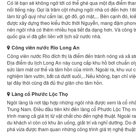
Có lẽ bạn sẽ không ngờ tới có thể ghé qua một địa điểm th
nối tiếng này. Gọi là trăm cột nhưng ngôi nhà có đến hơn 180
làm từ gỗ quý như cẩm lai, gõ đỏ, gõ mật,... Bên cạnh đó, k
được xây dựng theo kiểu thức thời Nguyễn, mang đậm phon
nên ngôi nhà có thêm nhiều họa tiết đa dạng hơn. Và công tr
quốc gia vì đã gắn liền với lịch sử nước nhà.
Công viên nước Rio Long An
Công viên nước Rio đích thị là điểm đến tránh nóng và xả st
Địa điểm du lịch Long An này cung cấp khu hồ bơi chuẩn ol
sức làm mát cơ thể và tâm hồn của mình. Ngoài ra, khu vui c
nghiệm làm vườn, bắt cá dưới suối,...Nếu không, bạn chỉ việ
tại đây thôi cũng đã đủ thư giãn cho tâm hồn.
Làng cổ Phước Lộc Thọ
Ngôi làng là nơi tập hợp những ngôi nhà được xem là cổ nh
Trung Nam. Điều đầu tiên khi đến làng cổ Phước Lộc Thọ mà
trình mang cả giá trị từ vật chất cho đến nghệ thuật. Ngoài r
du khách vì còn có khu ăn uống, giải trí và nghỉ dưỡng. Do 
phá vừa được tham quan những công trình giá trị nghệ thuật n