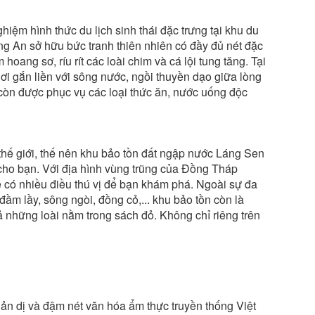
hiệm hình thức du lịch sinh thái đặc trưng tại khu du
ong An sở hữu bức tranh thiên nhiên có đầy đủ nét đặc
ang sơ, ríu rít các loài chim và cá lội tung tăng. Tại
ơi gắn liền với sông nước, ngồi thuyền dạo giữa lòng
 còn được phục vụ các loại thức ăn, nước uống độc
hế giới, thế nên khu bảo tồn đất ngập nước Láng Sen
 cho bạn. Với địa hình vùng trũng của Đồng Tháp
ẽ có nhiều điều thú vị để bạn khám phá. Ngoài sự đa
đầm lầy, sông ngòi, đồng cỏ,... khu bảo tồn còn là
 những loài nằm trong sách đỏ. Không chỉ riêng trên
ản dị và đậm nét văn hóa ẩm thực truyền thống Việt