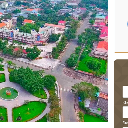
Khở
Điể