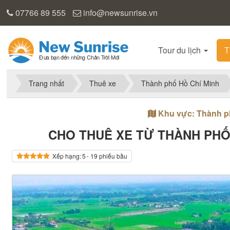
07766 89 555
info@newsunrise.vn
Tour du lịch
T
Trang nhất
Thuê xe
Thành phố Hồ Chí Minh
Khu vực: Thành p
CHO THUÊ XE TỪ THÀNH PHỐ 
Xếp hạng:
5
⋅ 19 phiếu bầu