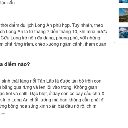
đặc sắc.
n thời điểm du lịch Long An phù hợp. Tuy nhiên, theo
ịch Long An là từ tháng 7 đến tháng 10, khi mùa nước
g Cửu Long trở nên đa dạng, phong phú, với những
hám phá rừng tràm, chèo xuồng ngắm cảnh, tham quan
ịa điểm nào?
 sinh thái làng nổi Tân Lập là được tản bộ trên con
 băng qua rừng và len lỏi vào trong. Không gian
c trôi và chill. Đặc biệt, ở đây còn có cây cầu chữ X
-in ở Long An chất lượng mà bạn không cần phải đi
hững bông hoa súng xinh xắn bắt đầu nở rộ, chim
...