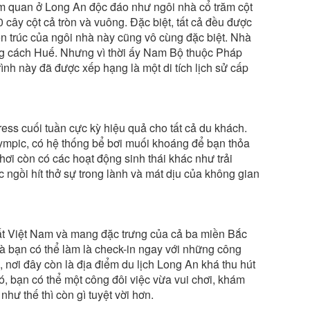
am quan ở Long An độc đáo như ngôi nhà cổ trăm cột
 cây cột cả tròn và vuông. Đặc biệt, tất cả đều được
iến trúc của ngôi nhà này cũng vô cùng đặc biệt. Nhà
g cách Huế. Nhưng vì thời ấy Nam Bộ thuộc Pháp
ình này đã được xếp hạng là một di tích lịch sử cấp
ress cuối tuần cực kỳ hiệu quả cho tất cả du khách.
ympic, có hệ thống bể bơi muối khoáng để bạn thỏa
hơi còn có các hoạt động sinh thái khác như trải
c ngồi hít thở sự trong lành và mát dịu của không gian
ất Việt Nam và mang đặc trưng của cả ba miền Bắc
 bạn có thể làm là check-in ngay với những công
a, nơi đây còn là địa điểm du lịch Long An khá thu hút
đó, bạn có thể một công đôi việc vừa vui chơi, khám
hư thế thì còn gì tuyệt vời hơn.