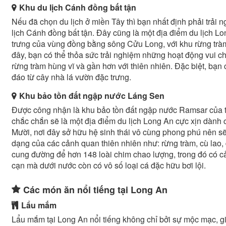
Khu du lịch Cánh đồng bất tận
Nếu đã chọn du lịch ở miền Tây thì bạn nhất định phải trải ng
lịch Cánh đồng bất tận. Đây cũng là một địa điểm du lịch L
trưng của vùng đồng bằng sông Cửu Long, với khu rừng tràm ho
đây, bạn có thể thỏa sức trải nghiệm những hoạt động vui ch
rừng tràm hùng vĩ và gần hơn với thiên nhiên. Đặc biệt, bạn
đáo từ cây nhà lá vườn đặc trưng.
Khu bảo tồn đất ngập nước Láng Sen
Được công nhận là khu bảo tồn đất ngập nước Ramsar của t
chắc chắn sẽ là một địa điểm du lịch Long An cực xịn dành
Mười, nơi đây sở hữu hệ sinh thái vô cùng phong phú nên s
dạng của các cảnh quan thiên nhiên như: rừng tràm, cù lao, 
cung đường để hơn 148 loài chim chao lượng, trong đó có cả
cạn mà dưới nước còn có vô số loại cá đặc hữu bơi lội.
Các món ăn nổi tiếng tại Long An
Lẩu mắm
Lẩu mắm tại Long An nổi tiếng không chỉ bởi sự mộc mạc, gi