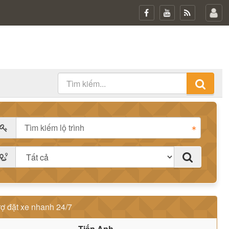
rợ đặt xe nhanh 24/7
Tiến Anh