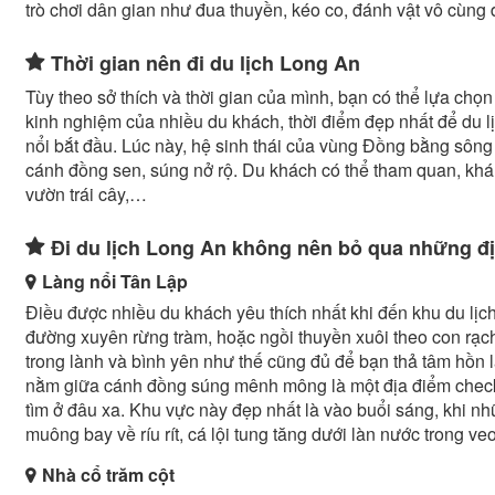
trò chơi dân gian như đua thuyền, kéo co, đánh vật vô cùng 
Thời gian nên đi du lịch Long An
Tùy theo sở thích và thời gian của mình, bạn có thể lựa chọ
kinh nghiệm của nhiều du khách, thời điểm đẹp nhất để du l
nổi bắt đầu. Lúc này, hệ sinh thái của vùng Đồng bằng sôn
cánh đồng sen, súng nở rộ. Du khách có thể tham quan, k
vườn trái cây,…
Đi du lịch Long An không nên bỏ qua những đ
Làng nổi Tân Lập
Điều được nhiều du khách yêu thích nhất khi đến khu du lịch
đường xuyên rừng tràm, hoặc ngồi thuyền xuôi theo con rạch
trong lành và bình yên như thế cũng đủ để bạn thả tâm hồn lạ
nằm giữa cánh đồng súng mênh mông là một địa điểm check
tìm ở đâu xa. Khu vực này đẹp nhất là vào buổi sáng, khi n
muông bay về ríu rít, cá lội tung tăng dưới làn nước trong veo,
Nhà cổ trăm cột