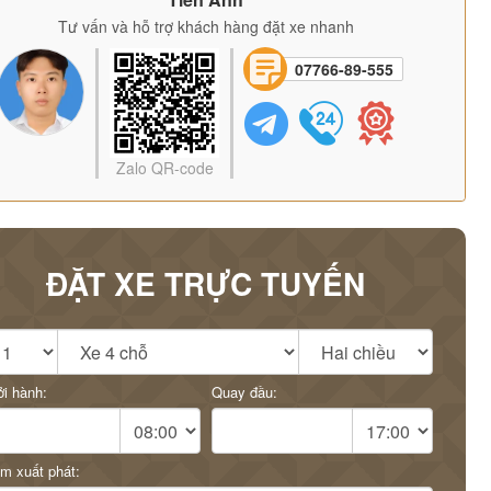
Tư vấn và hỗ trợ khách hàng đặt xe nhanh
07766-89-555
Zalo QR-code
ĐẶT XE TRỰC TUYẾN
i hành:
Quay đầu:
m xuất phát: