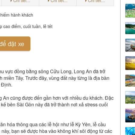
Chi tiết...
Chi tiết...
Chi tiết...
o hiểm hành khách
 cao điểm, cuối tuần, lễ tết
để đặt xe
 khu vực đồng bằng sông Cửu Long, Long An đã trở
h miền Tây. Trước đây, vùng đất này từng là địa bàn
 Định.
Long An cũng được đến gần hơn với nhiều du khách. Đặc
kế bên Sài Gòn này đã trở thành nơi xả stress cuối
n hóa thông qua các lễ hội như lễ Kỳ Yên, lễ cầu
 này, bạn sẽ được hòa vào không khí sôi động từ các