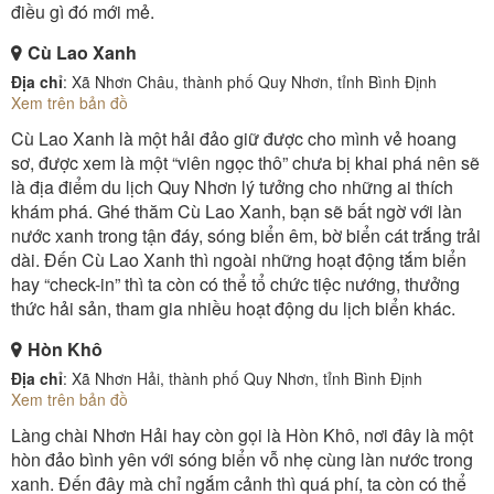
điều gì đó mới mẻ.
Cù Lao Xanh
Địa chỉ
: Xã Nhơn Châu, thành phố Quy Nhơn, tỉnh Bình Định
Xem trên bản đồ
Cù Lao Xanh là một hải đảo giữ được cho mình vẻ hoang
sơ, được xem là một “viên ngọc thô” chưa bị khai phá nên sẽ
là địa điểm du lịch Quy Nhơn lý tưởng cho những ai thích
khám phá. Ghé thăm Cù Lao Xanh, bạn sẽ bất ngờ với làn
nước xanh trong tận đáy, sóng biển êm, bờ biển cát trắng trải
dài. Đến Cù Lao Xanh thì ngoài những hoạt động tắm biển
hay “check-in” thì ta còn có thể tổ chức tiệc nướng, thưởng
thức hải sản, tham gia nhiều hoạt động du lịch biển khác.
Hòn Khô
Địa chỉ
: Xã Nhơn Hải, thành phố Quy Nhơn, tỉnh Bình Định
Xem trên bản đồ
Làng chài Nhơn Hải hay còn gọi là Hòn Khô, nơi đây là một
hòn đảo bình yên với sóng biển vỗ nhẹ cùng làn nước trong
xanh. Đến đây mà chỉ ngắm cảnh thì quá phí, ta còn có thể