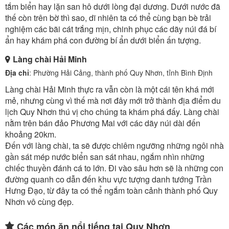
tắm biển hay lặn san hô dưới lòng đại dương. Dưới nước đã
thế còn trên bờ thì sao, dĩ nhiên ta có thể cùng bạn bè trải
nghiệm các bãi cát trắng mịn, chinh phục các dãy núi đá bí
ẩn hay khám phá con đường bí ẩn dưới biển ấn tượng.
Làng chài Hải Minh
Địa chỉ
: Phường Hải Cảng, thành phố Quy Nhơn, tỉnh Bình Định
Làng chài Hải Minh thực ra vẫn còn là một cái tên khá mới
mẻ, nhưng cùng vì thế mà nơi đây mới trở thành địa điểm du
lịch Quy Nhơn thú vị cho chúng ta khám phá đấy. Làng chài
nằm trên bán đảo Phương Mai với các dãy núi dài đến
khoảng 20km.
Đến với làng chài, ta sẽ được chiêm ngưỡng những ngôi nhà
gần sát mép nước biển san sát nhau, ngắm nhìn những
chiếc thuyền đánh cá to lớn. Đi vào sâu hơn sẽ là những con
đường quanh co dẫn đến khu vực tượng danh tướng Trần
Hưng Đạo, từ đây ta có thể ngắm toàn cảnh thành phố Quy
Nhơn vô cùng đẹp.
Các món ăn nổi tiếng tại Quy Nhơn