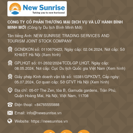
CÔNG TY CỔ PHẦN THƯƠNG MẠI DỊCH VỤ VÀ LỮ HÀNH BÌNH
MINH MỚI
(Công ty Du lịch Bình Minh Mới)
Tên tiếng Anh: NEW SUNRISE TRADING SERVICES AND
TOURISM JOINT STOCK COMPANY
GCNĐKDN số: 0110670423, Ngày cấp: 02.04.2024, Nơi cấp: Sở
KH&ĐT Hà Nội (
Xem hình
)
GPLHQT số: 01-2632/2024/TCDL-GP LHQT, Ngày cấp:
08.05.2024, Nơi cấp: Cục Du lịch Quốc gia Việt Nam (
Xem hình
)
Giấy phép Kinh doanh vận tải số: 10381/GPKDVT, Cấp ngày:
05.07.2024, Cơ quan cấp: Sở GTVT Hà Nội (
Xem hình
)
Địa chỉ: 05-07 The Zen, tòa B, Gamuda gardens, Trần Phú,
Quận Hoàng Mai, Hà Nội, Việt Nam, 11708
Điện thoại:
+84765555888
Email:
info@newsunrise.vn
Website:
https://newsunrise.vn