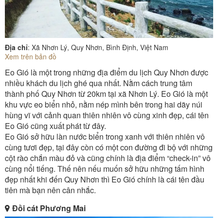
Địa chỉ
: Xã Nhơn Lý, Quy Nhơn, Bình Định, Việt Nam
Xem trên bản đồ
Eo Gió là một trong những địa điểm du lịch Quy Nhơn được
nhiều khách du lịch ghé qua nhất. Nằm cách trung tâm
thành phố Quy Nhơn từ 20km tại xã Nhơn Lý. Eo Gió là một
khu vực eo biển nhỏ, nằm nép mình bên trong hai dãy núi
hùng vĩ với cảnh quan thiên nhiên vô cùng xinh đẹp, cái tên
Eo Gió cũng xuất phát từ đây.
Eo Gió sở hữu làn nước biển trong xanh với thiên nhiên vô
cùng tươi đẹp, tại đây còn có một con đường đi bộ với những
cột rào chắn màu đỏ và cũng chính là địa điểm “check-in” vô
cùng nổi tiếng. Thế nên nếu muốn sở hữu những tấm hình
đẹp nhất khi đến Quy Nhơn thì Eo Gió chính là cái tên đầu
tiên mà bạn nên cân nhắc.
Đồi cát Phương Mai