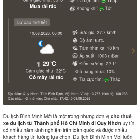
Tia cực tím:
Thấp
Mưa rải rác
Không khí:
Tốt
Dự báo thời tiết
Nex
Sức gió: 27.7 km/h
10.08.2026, 00:00
Độ ẩm: 68%
Tầm nhìn xa: 10 km
Áp suất: 1003 mBar
29℃
Điểm sương: 22.1°
Cảm giác như: 32℃
Khả năng mưa: 10%
Có mây rải rác
Tia cực tím:
Thấp
Địa điểm: Quy Nhơn, Tỉnh Bình Định, Việt Nam. Vĩ độ: 13.767, Kinh độ: 109.233.
Cập nhật mới nhất vào: Chủ nhật, 17:42:45 09.08.2026
Du lịch Bình Minh Mới là một trong những đơn vị
cho thuê
xe du lịch từ Thành phố Hồ Chí Minh đi Quy Nhơn
uy tín,
có nhiều năm kinh nghiệm trên toàn quốc và được nhiều
khách hàng tin tưởng lựa chọn. Du lịch Bình Minh Mới luôn