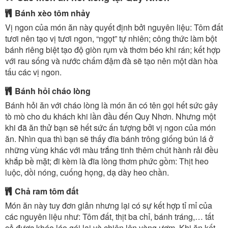
Bánh xèo tôm nhảy
Vị ngon của món ăn này quyết định bởi nguyên liệu: Tôm đất
tươi nên tạo vị tươi ngon, “ngọt” tự nhiên; công thức làm bột
bánh riêng biệt tạo độ giòn rụm và thơm béo khi rán; kết hợp
với rau sống và nước chấm đậm đà sẽ tạo nên một dàn hòa
tấu các vị ngon.
Bánh hỏi cháo lòng
Bánh hỏi ăn với cháo lòng là món ăn có tên gọi hết sức gây
tò mò cho du khách khi lần đầu đến Quy Nhơn. Nhưng một
khi đã ăn thử bạn sẽ hết sức ấn tượng bởi vị ngon của món
ăn. Nhìn qua thì bạn sẽ thấy đĩa bánh trông giống bún lá ở
những vùng khác với màu trắng tinh thêm chút hành rải đều
khắp bề mặt; đi kèm là đĩa lòng thơm phức gồm: Thịt heo
luộc, dồi nóng, cuống họng, dạ dày heo chần.
Chả ram tôm đất
Món ăn này tuy đơn giản nhưng lại có sự kết hợp tỉ mỉ của
các nguyên liệu như: Tôm đất, thịt ba chỉ, bánh tráng,… tất
cả được khéo léo gói lại và chiên lên vàng ươm. Khi ăn kết