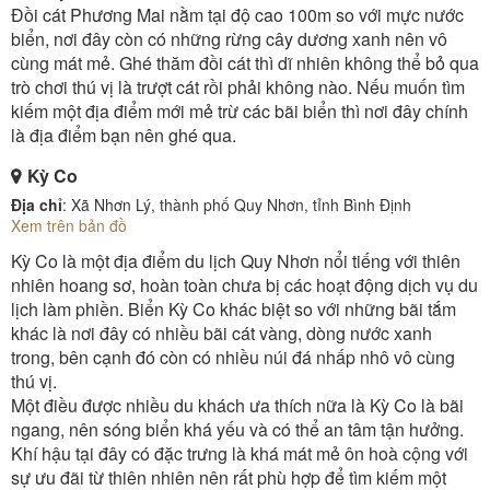
Đồi cát Phương Mai nằm tại độ cao 100m so với mực nước
biển, nơi đây còn có những rừng cây dương xanh nên vô
cùng mát mẻ. Ghé thăm đồi cát thì dĩ nhiên không thể bỏ qua
trò chơi thú vị là trượt cát rồi phải không nào. Nếu muốn tìm
kiếm một địa điểm mới mẻ trừ các bãi biển thì nơi đây chính
là địa điểm bạn nên ghé qua.
Kỳ Co
Địa chỉ
: Xã Nhơn Lý, thành phố Quy Nhơn, tỉnh Bình Định
Xem trên bản đồ
Kỳ Co là một địa điểm du lịch Quy Nhơn nổi tiếng với thiên
nhiên hoang sơ, hoàn toàn chưa bị các hoạt động dịch vụ du
lịch làm phiền. Biển Kỳ Co khác biệt so với những bãi tắm
khác là nơi đây có nhiều bãi cát vàng, dòng nước xanh
trong, bên cạnh đó còn có nhiều núi đá nhấp nhô vô cùng
thú vị.
Một điều được nhiều du khách ưa thích nữa là Kỳ Co là bãi
ngang, nên sóng biển khá yếu và có thể an tâm tận hưởng.
Khí hậu tại đây có đặc trưng là khá mát mẻ ôn hoà cộng với
sự ưu đãi từ thiên nhiên nên rất phù hợp để tìm kiếm một