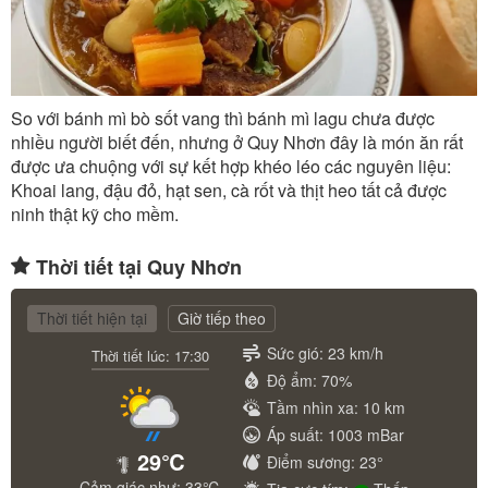
So với bánh mì bò sốt vang thì bánh mì lagu chưa được
nhiều người biết đến, nhưng ở Quy Nhơn đây là món ăn rất
được ưa chuộng với sự kết hợp khéo léo các nguyên liệu:
Khoai lang, đậu đỏ, hạt sen, cà rốt và thịt heo tất cả được
ninh thật kỹ cho mềm.
Thời tiết tại Quy Nhơn
Thời tiết hiện tại
Giờ tiếp theo
Sức gió: 23 km/h
Thời tiết lúc: 17:30
Độ ẩm: 70%
Tầm nhìn xa: 10 km
Áp suất: 1003 mBar
29℃
Điểm sương: 23°
Cảm giác như: 33℃